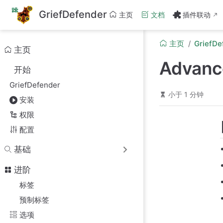
跳
GriefDefender
主页
文档
插件联动
至
主
要
主页
GriefDe
內
主页
容
Advanc
开始
GriefDefender
小于 1 分钟
安装
权限
配置
基础
进阶
标签
预制标签
选项