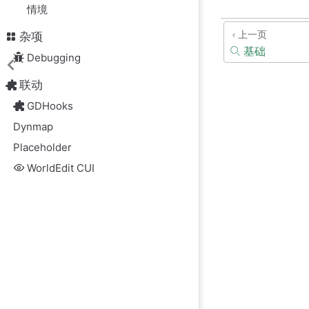
情境
上一页
杂项
基础
Debugging
联动
GDHooks
Dynmap
Placeholder
WorldEdit CUI