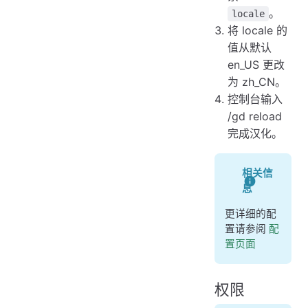
。
locale
将 locale 的
值从默认
en_US 更改
为 zh_CN。
控制台输入
/gd reload
完成汉化。
相关信
息
更详细的配
置请参阅
配
置页面
权限