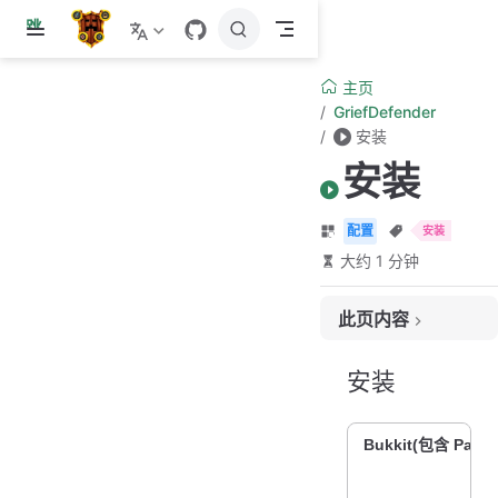
跳
至
主
主页
要
GriefDefender
內
安装
容
安装
配置
安装
大约 1 分钟
此页内容
安装
安装
配置
权限
Bukkit(包含 Pap