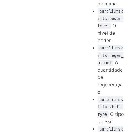
de mana.
aureliumsk
ills:power_
O
level
nivel de
poder.
aureliumsk
ills:regen_
A
amount
quantidade
de
regeneraçã
o.
aureliumsk
ills:skill_
O tipo
type
de Skill.
aureliumsk