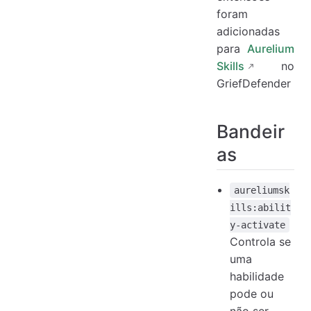
Contextos
foram
Depuração
adicionadas
para
Aurelium
Skills
no
GriefDefender
Bandeir
as
aureliumsk
ills:abilit
y-activate
Controla se
uma
habilidade
pode ou
não ser