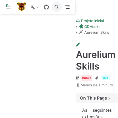
P
u
l
a
Projeto inicial
r
GDHooks
p
Aurelium Skills
a
r
a
o
c
Aurelium
o
n
Skills
t
e
ú
d
hooks
Info
o
Menos de 1 minuto
On This Page
Bandeiras
As seguintes
Opções
extensões