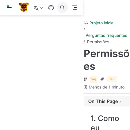
P
u
l
a
Projeto inicial
r
p
Perguntas frequentes
a
r
Permissões
a
Permissõ
o
c
o
es
n
t
e
faq
faq
ú
d
Menos de 1 minuto
o
On This Page
1. Como eu concedo trust para um grupo específico para TODAS as reivindicações globalmente?
1. Como
eu